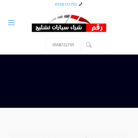
0558722755
0558722755