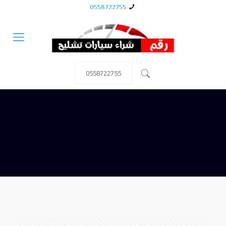
0558722755
0558722755