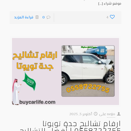
موقع شراء
[…]
4
0
قراءة المزيد
nejjo
على
أكتوبر 3, 2023
ارقام تشاليح جدة تويوتا
0558722755 | أفضل التشاليح