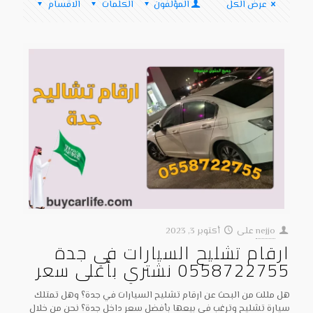
عرض الكل
المؤلفون
الكلمات
الاقسام
nejjo
على
أكتوبر 3, 2023
ارقام تشليح السيارات في جدة
0558722755 نشتري بأعلى سعر
هل مللت من البحث عن ارقام تشليح السيارات في جدة؟ وهل تمتلك
سيارة تشليح وترغب في بيعها بأفضل سعر داخل جدة؟ نحن من خلال