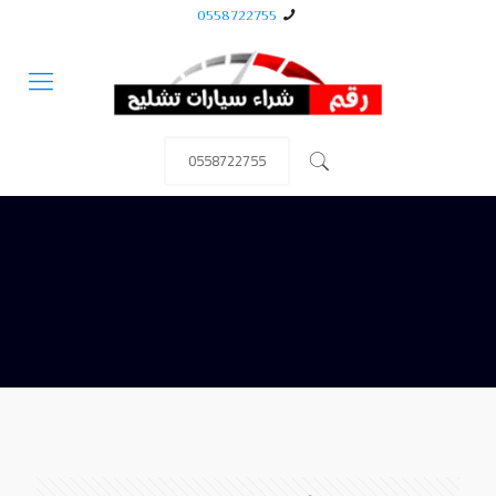
0558722755
0558722755