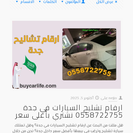
عرض الكل
المؤلفون
الكلمات
الاقسام
nejjo
على
أكتوبر 3, 2023
ارقام تشليح السيارات في جدة
0558722755 نشتري بأعلى سعر
هل مللت من البحث عن ارقام تشليح السيارات في جدة؟ وهل تمتلك
سيارة تشليح وترغب في بيعها بأفضل سعر داخل جدة؟ نحن من خلال