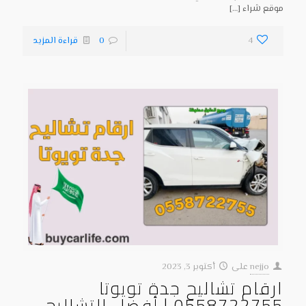
موقع شراء
[…]
4
0
قراءة المزيد
nejjo
على
أكتوبر 3, 2023
ارقام تشاليح جدة تويوتا
0558722755 | أفضل التشاليح