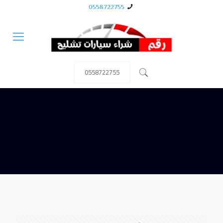
0558722755
0558722755