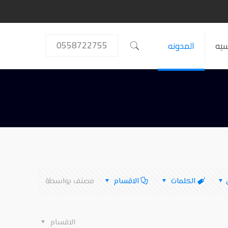
0558722755
سيه
المدونه
الكلمات
الاقسام
مصنف بواسطة
الاقسام