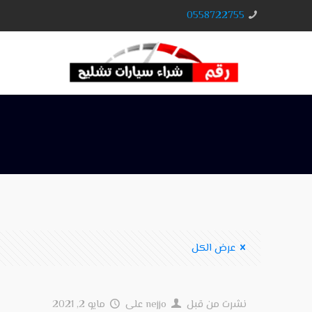
0558722755
عرض الكل
نشرت من قبل
nejjo
على
مايو 2, 2021