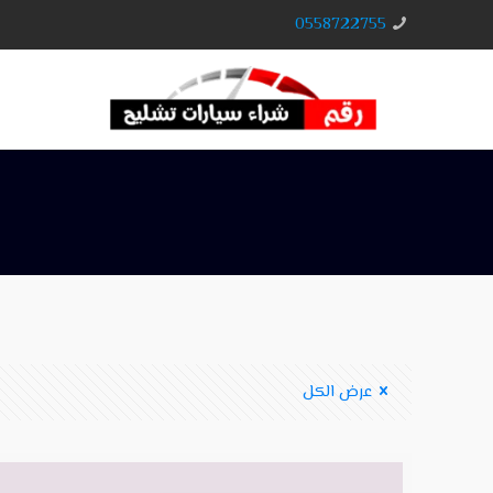
0558722755
عرض الكل