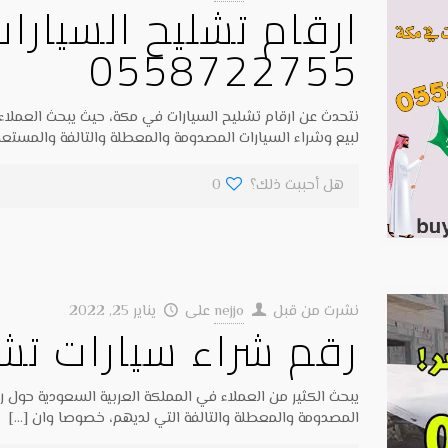
ارقام تشليح السيار
0558722755
نتحدث عن ارقام تشليح السيارات في مكة، حيث يبحث العملاء
لبيع وشراء السيارات المصدومة والمعطلة والتالفة والمستعم
هل أحببت ذلك؟
0
نشرت من قبل
nejjo
على
يناير 25, 2022
رقم شراء سيارات تشليح 22755
يبحث الكثير من العملاء في المملكة العربية السعودية حول
المصدومة والمعطلة والتالفة التي لديهم، خصوصا وان
[…]