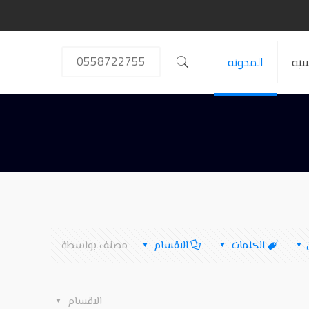
0558722755
سيه
المدونه
الكلمات
الاقسام
مصنف بواسطة
الاقسام