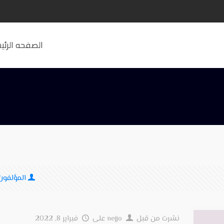
الصفحه الرئي
المؤلفون
نشرت من قبل
nejjo
على
فبراير 8, 2022