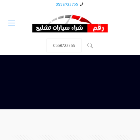
0558722755
0558722755