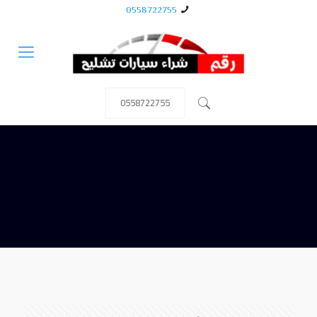
0558722755
0558722755