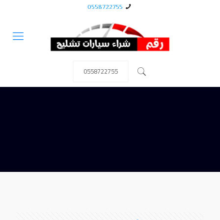
0558722755
0558722755