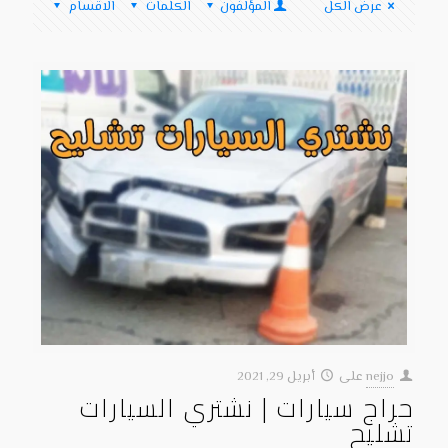
عرض الكل
المؤلفون
الكلمات
الاقسام
nejjo
على
أبريل 29, 2021
حراج سيارات | نشتري السيارات
تشليح