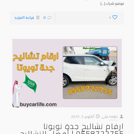
موقع شراء
[…]
4
0
قراءة المزيد
nejjo
على
أكتوبر 3, 2023
ارقام تشاليح جدة تويوتا
0558722755 | أفضل التشاليح