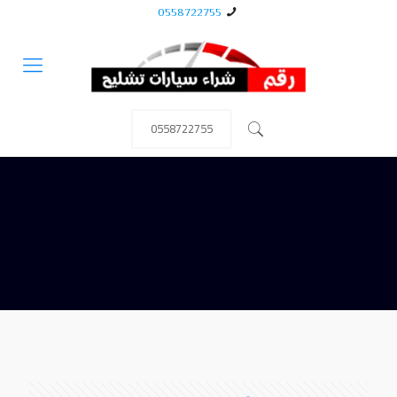
0558722755
0558722755