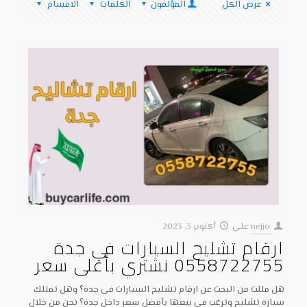
عرض الكل
المؤلفون
الكلمات
الاقسام
nejjo
على
أكتوبر 3, 2023
ارقام تشليح السيارات في جدة
0558722755 نشتري بأعلى سعر
هل مللت من البحث عن ارقام تشليح السيارات في جدة؟ وهل تمتلك
سيارة تشليح وترغب في بيعها بأفضل سعر داخل جدة؟ نحن من خلال